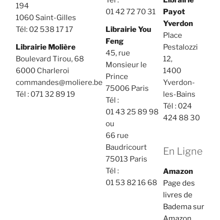
194
01 42 72 70 31
Payot
1060 Saint-Gilles
Yverdon
Tél: 02 538 17 17
Librairie You
Place
Feng
Librairie Molière
Pestalozzi
45, rue
Boulevard Tirou, 68
12,
Monsieur le
6000 Charleroi
1400
Prince
commandes@moliere.be
Yverdon-
75006 Paris
Tél : 071 32 89 19
les-Bains
Tél :
Tél : 024
01 43 25 89 98
424 88 30
ou
66 rue
Baudricourt
En Ligne
75013 Paris
Tél :
Amazon
01 53 82 16 68
Page des
livres de
Badema sur
Amazon