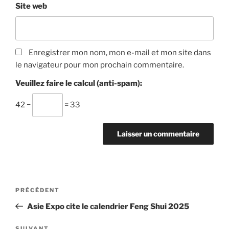
Site web
Enregistrer mon nom, mon e-mail et mon site dans
le navigateur pour mon prochain commentaire.
Veuillez faire le calcul (anti-spam):
42 −
= 33
Navigation
Article
PRÉCÉDENT
de
précédent
Asie Expo cite le calendrier Feng Shui 2025
l’article
SUIVANT