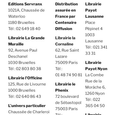
Editions Servranx
Distribution
Librairie
1021A, Chaussée de
assurée en
Payot
Waterloo
France par
Lausanne
1180 Bruxelles
Centenaire
Place
Tél : 02 649 18 40
Diffusion
Pépinet 4
1003
Librairie La Grande
Librairie la
Lausanne
Muraille
Cornaline
Tél : 021 341
92, Avenue Paul
62, Rue Saint
33 31
Deschanel
Lazare
1030 Bruxelles
75009 Paris
Librairie
Tél : 02 803 80 38
Tél :
Payot Nyon
01 48 74 90 81
La Combe
Librairie l’Officine
Rue de la
125, Rue de Livourne
Librairie le
Morâche 6,
1000 Bruxelles
Phenix
1260 Nyon
Tél : 02 640 86 43
72 boulevard
Tél : 022
de Sébastopol
L’univers particulier
365 04 50
75003 Paris
Chaussée de Charleroi
Tél :
Librairie