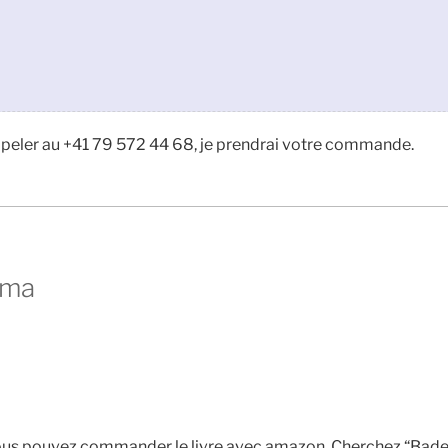
appeler au +41 79 572 44 68, je prendrai votre commande.
ema
us pouvez commander le livre avec amazon. Cherchez “Bade