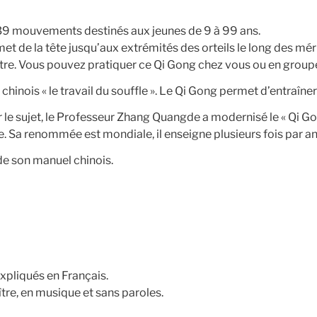
 39 mouvements destinés aux jeunes de 9 à 99 ans.
t de la tête jusqu’aux extrémités des orteils le long des mérid
n-être. Vous pouvez pratiquer ce Qi Gong chez vous ou en gr
n chinois « le travail du souffle ». Le Qi Gong permet d’entraîne
le sujet, le Professeur Zhang Quangde a modernisé le « Qi Gon
e. Sa renommée est mondiale, il enseigne plusieurs fois par a
 de son manuel chinois.
xpliqués en Français.
tre, en musique et sans paroles.