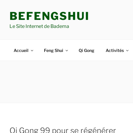
Aller
au
BEFENGSHUI
contenu
principal
Le Site Internet de Badema
Accueil
Feng Shui
Qi Gong
Activités
Qi Gong 99 pour se régénérer