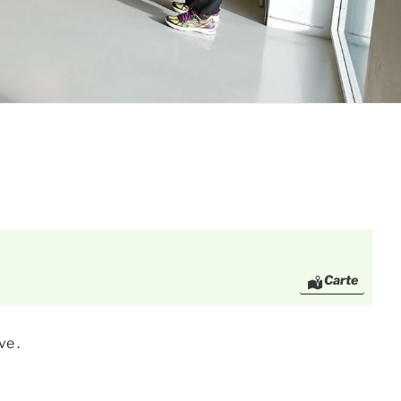
Carte
e .