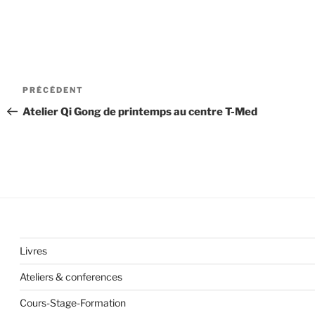
Navigation
Article
PRÉCÉDENT
de
précédent
Atelier Qi Gong de printemps au centre T-Med
l’article
Livres
Ateliers & conferences
Cours-Stage-Formation