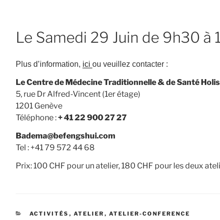
Le Samedi 29 Juin de 9h30 à
Plus d’information,
ici
ou veuillez contacter :
Le Centre de Médecine Traditionnelle & de Santé Holi
5, rue Dr Alfred-Vincent (1er étage)
1201 Genève
Téléphone :
+ 41 22 900 27 27
Badema@befengshui.com
Tel : +41 79 572 44 68
Prix: 100 CHF pour un atelier, 180 CHF pour les deux ateli
CATÉGORIES
ACTIVITÉS
,
ATELIER
,
ATELIER-CONFERENCE