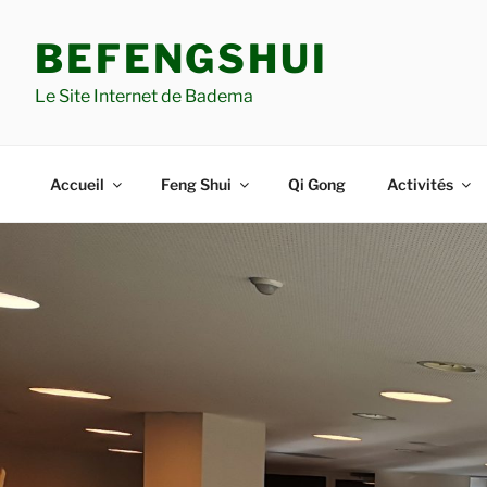
Aller
au
BEFENGSHUI
contenu
principal
Le Site Internet de Badema
Accueil
Feng Shui
Qi Gong
Activités