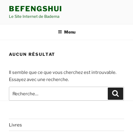
Aller
BEFENGSHUI
au
Le Site Internet de Badema
contenu
principal
Menu
AUCUN RÉSULTAT
Il semble que ce que vous cherchez est introuvable.
Essayez avec une recherche.
Recherche
Recher
pour
:
Livres